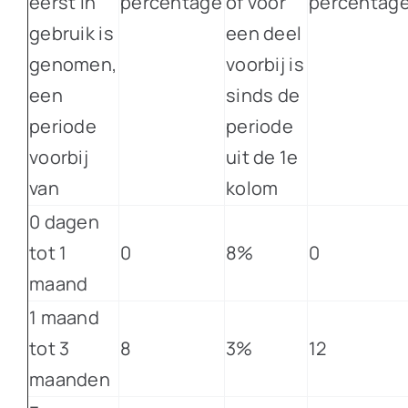
eerst in
percentage
of voor
percentag
gebruik is
een deel
genomen,
voorbij is
een
sinds de
periode
periode
voorbij
uit de 1e
van
kolom
0 dagen
tot 1
0
8%
0
maand
1 maand
tot 3
8
3%
12
maanden