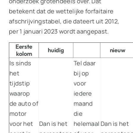
onderzoek grotendeels over. Dat
betekent dat de wettelijke forfaitaire
afschrijvingstabel, die dateert uit 2012,
per 1 januari 2023 wordt aangepast.
Eerste
huidig
nieuw
kolom
Is sinds
Tel daar
het
bij op
tijdstip
voor
waarop
iedere
de auto of
maand
motor
die
voor het
Dan is het
helemaal
Dan is het