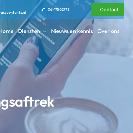
Contact
06-17502773
vaccountants.nl
Home
Diensten
Nieuws en kennis
Over ons
ngsaftrek