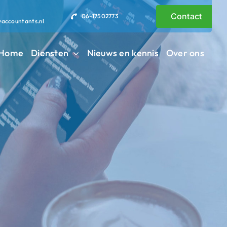
Contact
06-17502773
vaccountants.nl
Home
Diensten
Nieuws en kennis
Over ons