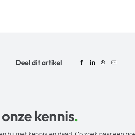
Deel dit artikel
 onze kennis
.
en bij met kennis en daad. Op zoek naar een go