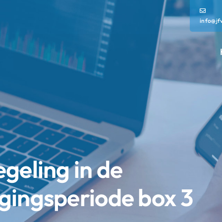
info@jf
geling in de
gingsperiode box 3