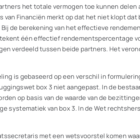
partners het totale vermogen toe kunnen delen 
an Financiën merkt op dat het niet klopt dat b
ij de berekening van het effectieve rendeme
ekent één effectief rendementspercentage voo
gen verdeeld tussen beide partners. Het veron
ling is gebaseerd op een verschil in formulerin
bruggingswet box 3 niet aangepast. In de bestaa
rden op basis van de waarde van de bezittinge
ige systematiek van box 3. In de Wet rechtshers
atssecretaris met een wetsvoorstel komen waa