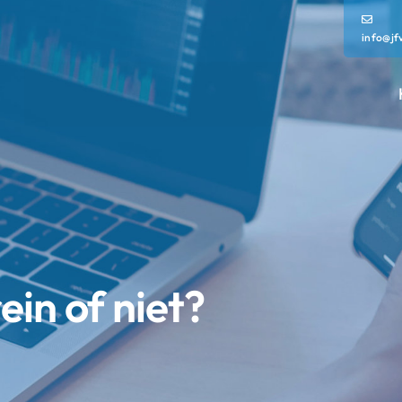
info@jf
in of niet?