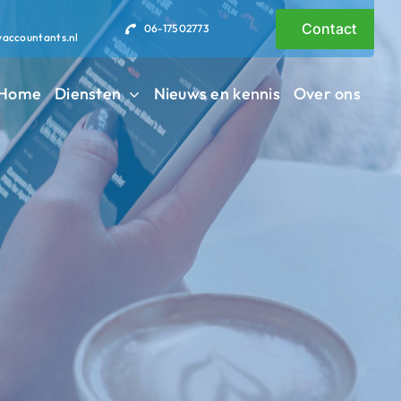
Contact
06-17502773
vaccountants.nl
Home
Diensten
Nieuws en kennis
Over ons