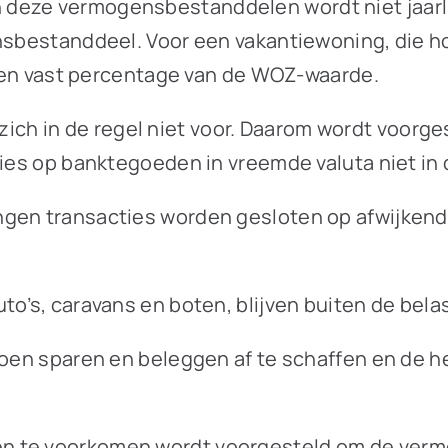
eze vermogensbestanddelen wordt niet jaarlijks
nsbestanddeel. Voor een vakantiewoning, die hoo
s een vast percentage van de WOZ-waarde.
h in de regel niet voor. Daarom wordt voorges
lies op banktegoeden in vreemde valuta niet in
ngen transacties worden gesloten op afwijkend
to’s, caravans en boten, blijven buiten de bela
groen sparen en beleggen af te schaffen en de 
en te voorkomen wordt voorgesteld om de ver