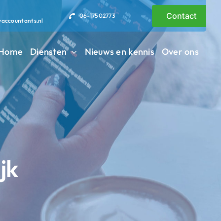
Contact
06-17502773
vaccountants.nl
Home
Diensten
Nieuws en kennis
Over ons
jk