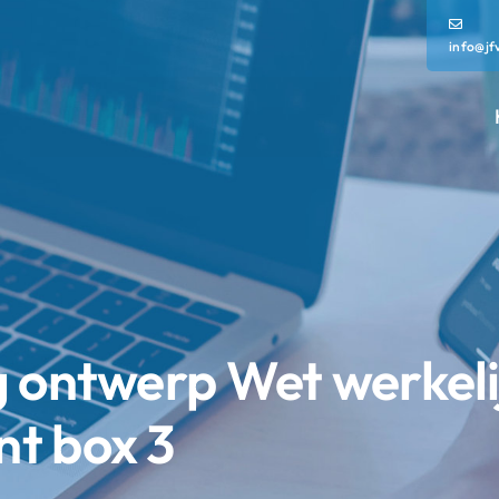
info@jf
g ontwerp Wet werkeli
t box 3