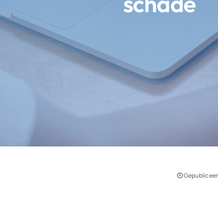
schade
Gepubliceer