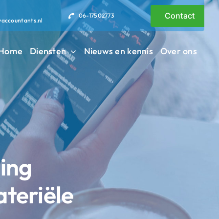
Contact
06-17502773
vaccountants.nl
Home
Diensten
Nieuws en kennis
Over ons
ding
teriële