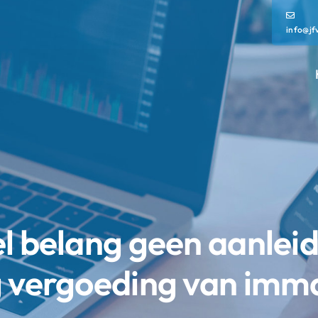
info@jf
l belang geen aanlei
g vergoeding van imma