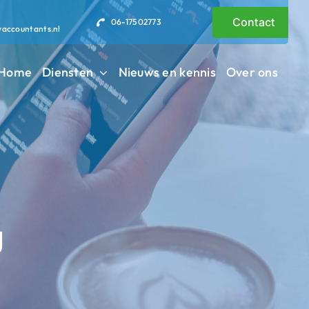
Contact
06-17502773
vaccountants.nl
Home
Diensten
Nieuws en kennis
Over ons
g