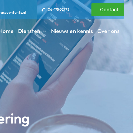
Contact
06-17502773
vaccountants.nl
Home
Diensten
Nieuws en kennis
Over ons
ering