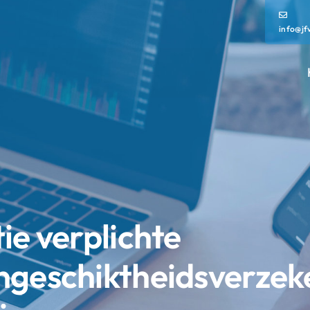
info@jf
ie verplichte
ngeschiktheidsverzek