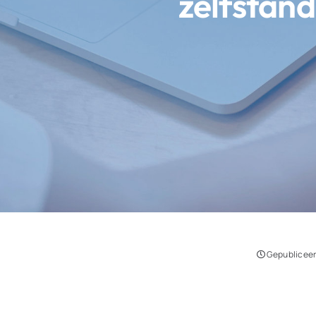
zelfstan
Gepubliceer