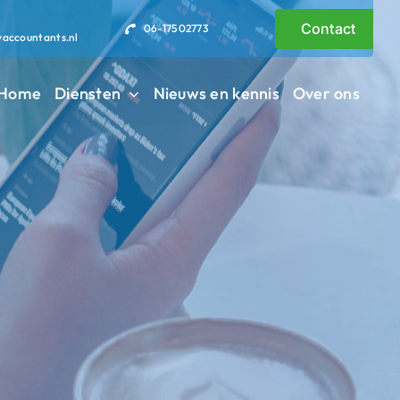
Contact
06-17502773
vaccountants.nl
Home
Diensten
Nieuws en kennis
Over ons