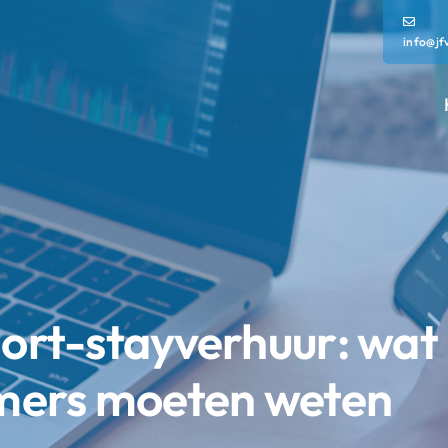
info@jf
hort-stayverhuur: wat
mers moeten weten