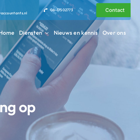
Contact
06-17502773
vaccountants.nl
Home
Diensten
Nieuws en kennis
Over ons
ing op