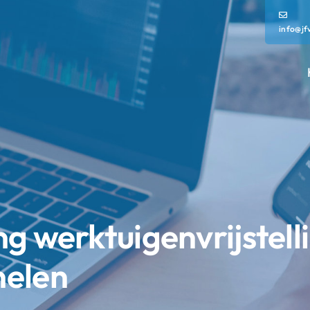
info@jf
g werktuigenvrijstell
nelen