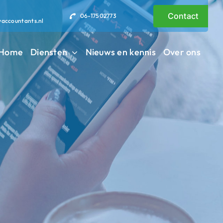
Contact
06-17502773
vaccountants.nl
Home
Diensten
Nieuws en kennis
Over ons