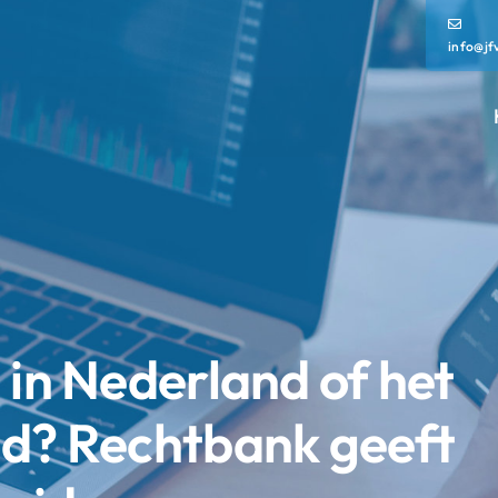
info@jf
 in Nederland of het
nd? Rechtbank geeft