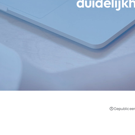
duidelijk
Gepubliceer