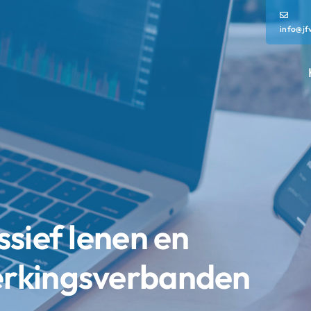
info@jf
sief lenen en
rkingsverbanden