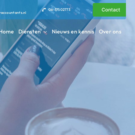
Contact
06-17502773
vaccountants.nl
Home
Diensten
Nieuws en kennis
Over ons