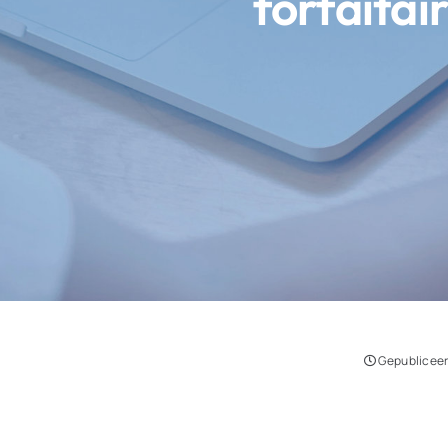
forfaita
Gepubliceer