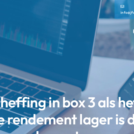
info@jf
heffing in box 3 als he
e rendement lager is 