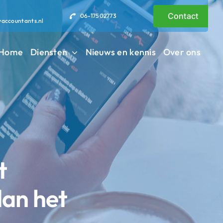
Contact
06-17502773
vaccountants.nl
Home
Diensten
Nieuws en kennis
Over ons
t
dan het