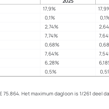
2025
17,9%
17,9
0,1%
0,1
2,74%
2,6
7,74%
7,6
0,68%
0,6
7,64%
7,5
6,28%
6,18
0,5%
0,5
75.864. Het maximum dagloon is 1/261 deel daa