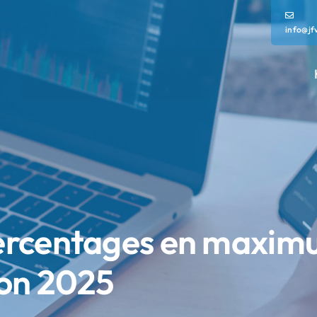
info@jf
ercentages en maxim
on 2025