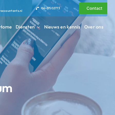
Contact
06-17502773
vaccountants.nl
Home
Diensten
Nieuws en kennis
Over ons
um