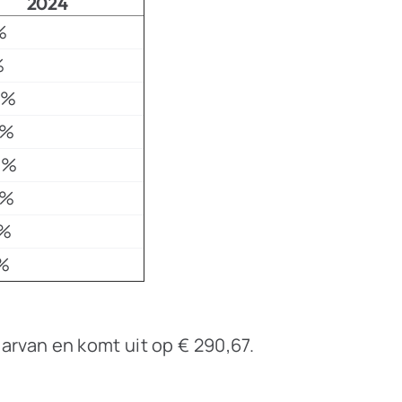
2024
%
%
4%
4%
8%
4%
%
%
rvan en komt uit op € 290,67.