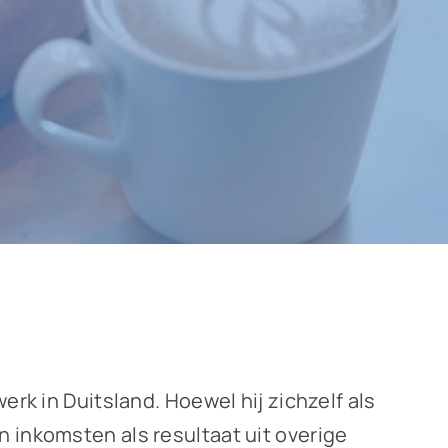
rk in Duitsland. Hoewel hij zichzelf als
 inkomsten als resultaat uit overige