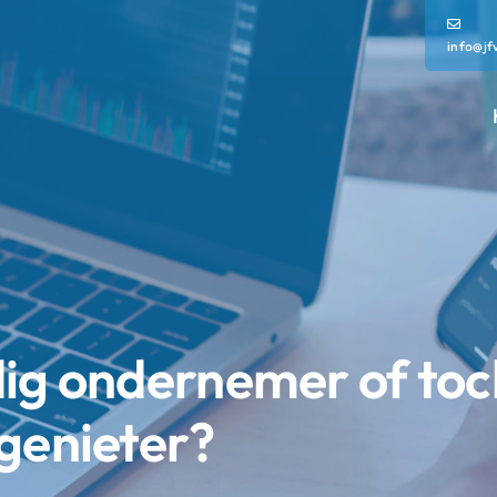
info@jf
dig ondernemer of toc
genieter?