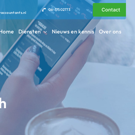
Contact
06-17502773
vaccountants.nl
Home
Diensten
Nieuws en kennis
Over ons
h