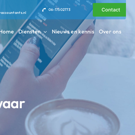
Contact
06-17502773
vaccountants.nl
Home
Diensten
Nieuws en kennis
Over ons
waar