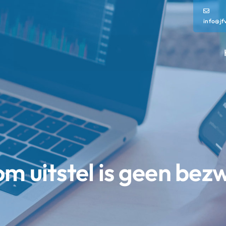
info@jf
m uitstel is geen bez