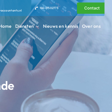
Contact
06-17502773
vaccountants.nl
Home
Diensten
Nieuws en kennis
Over ons
nde