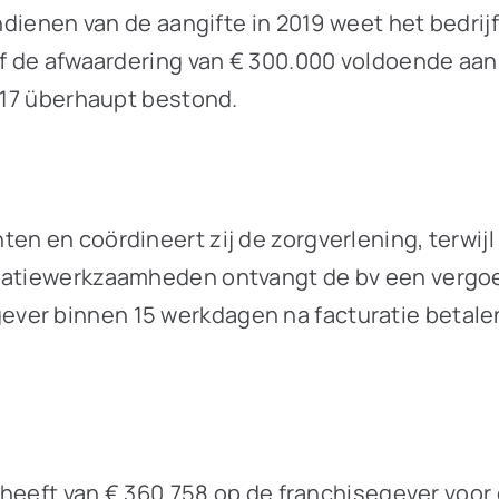
ndienen van de aangifte in 2019 weet het bedrijf 
 of de afwaardering van € 300.000 voldoende a
2017 überhaupt bestond.
ten en coördineert zij de zorgverlening, terwi
inatiewerkzaamheden ontvangt de bv een vergoe
er binnen 15 werkdagen na facturatie betalen,
ng heeft van € 360.758 op de franchisegever voo