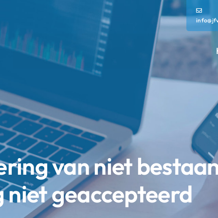
info@jf
ring van niet bestaa
g niet geaccepteerd