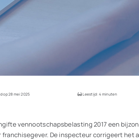
d op 28 mei 2025
Leestijd: 4 minuten
aangifte vennootschapsbelasting 2017 een bijz
ar franchisegever. De inspecteur corrigeert het 