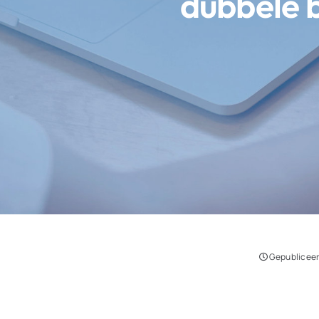
dubbele 
Gepubliceerd