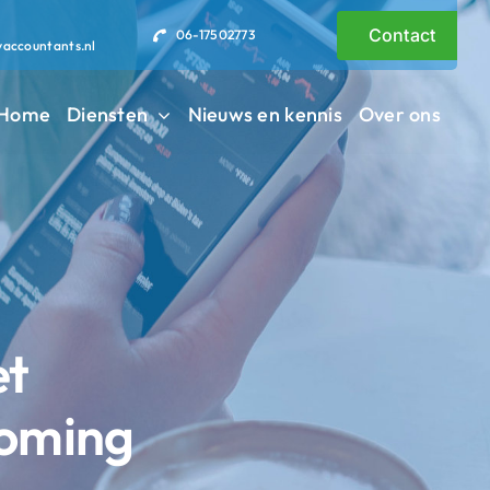
Contact
06-17502773
vaccountants.nl
Home
Diensten
Nieuws en kennis
Over ons
et
koming