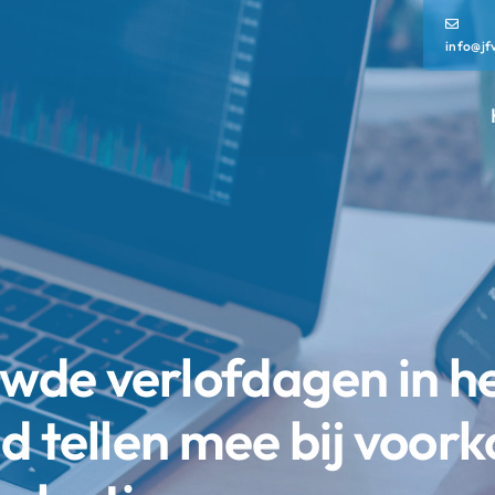
info@jf
de verlofdagen in h
d tellen mee bij voor