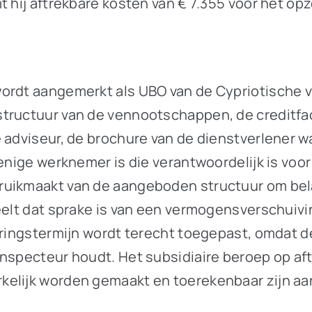
t hij aftrekbare kosten van € 7.355 voor het op
ordt aangemerkt als UBO van de Cypriotische v
structuur van de vennootschappen, de creditfa
 adviseur, de brochure van de dienstverlener w
 enige werknemer is die verantwoordelijk is vo
ruikmaakt van de aangeboden structuur om bel
deelt dat sprake is van een vermogensverschuiv
deringstermijn wordt terecht toegepast, omdat 
inspecteur houdt. Het subsidiaire beroep op a
kelijk worden gemaakt en toerekenbaar zijn aa