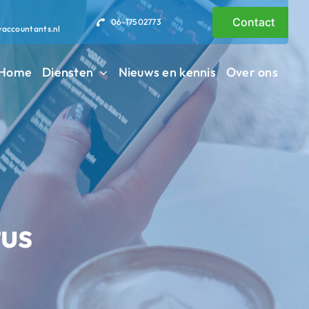
Contact
06-17502773
vaccountants.nl
Home
Diensten
Nieuws en kennis
Over ons
us