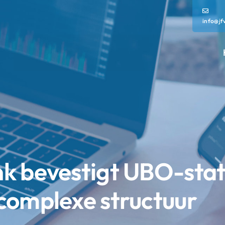
info@jf
k bevestigt UBO-stat
complexe structuur