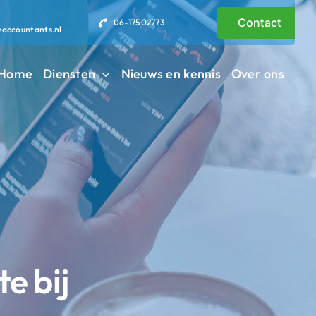
Contact
06-17502773
vaccountants.nl
Home
Diensten
Nieuws en kennis
Over ons
e bij