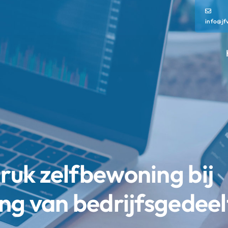
info@jf
uk zelfbewoning bij
g van bedrijfsgedeelt