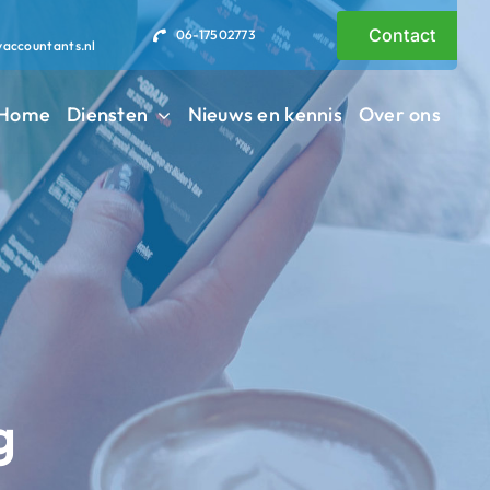
Contact
06-17502773
vaccountants.nl
Home
Diensten
Nieuws en kennis
Over ons
g