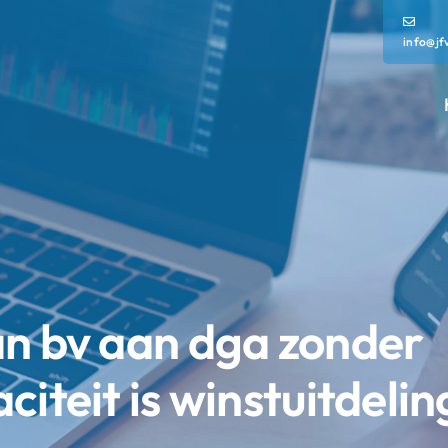
info@jf
an bv aan dga zonder
citeit is winstuitdelin