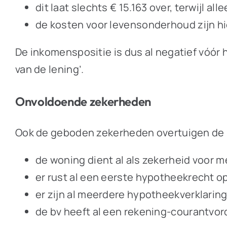
dit laat slechts € 15.163 over, terwijl a
de kosten voor levensonderhoud zijn h
De inkomenspositie is dus al negatief vóór 
van de lening’.
Onvoldoende zekerheden
Ook de geboden zekerheden overtuigen de r
de woning dient al als zekerheid voor 
er rust al een eerste hypotheekrecht o
er zijn al meerdere hypotheekverklarin
de bv heeft al een rekening-courantvord