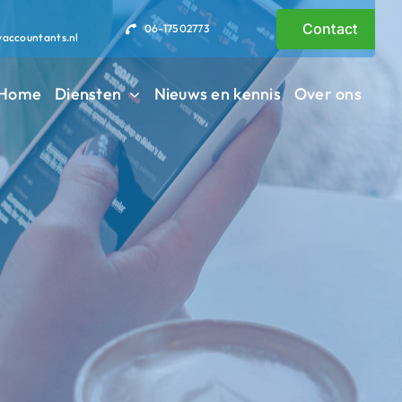
Contact
06-17502773
vaccountants.nl
Home
Diensten
Nieuws en kennis
Over ons