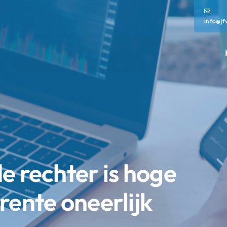
info@jf
e rechter is hoge
rente oneerlijk