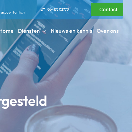
Contact
06-17502773
vaccountants.nl
Home
Diensten
Nieuws en kennis
Over ons
tgesteld