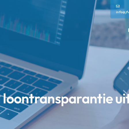
info@jf
 loontransparantie ui