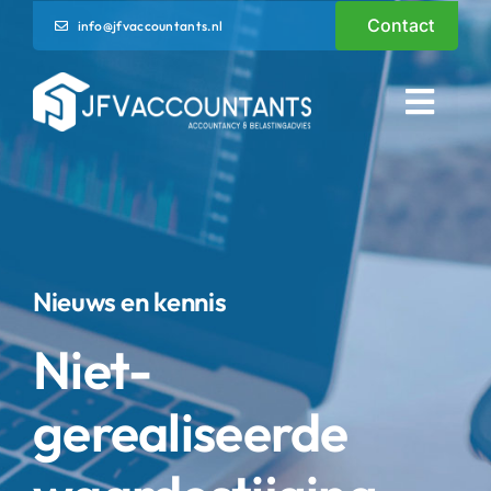
Ga
Contact
info@jfvaccountants.nl
naar
inhoud
Toggl
Navig
Home
Diensten
Nieuws en kennis
Nieuws en kennis
Niet-
Over ons
gerealiseerde