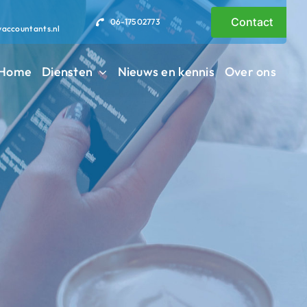
Contact
06-17502773
vaccountants.nl
Home
Diensten
Nieuws en kennis
Over ons