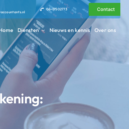
Contact
06-17502773
vaccountants.nl
Home
Diensten
Nieuws en kennis
Over ons
kening: