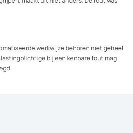
jpen, maakt dit niet anders. De fout was
tomatiseerde werkwijze behoren niet geheel
elastingplichtige bij een kenbare fout mag
egd.