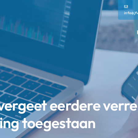
info@jf
vergeet eerdere verre
ing toegestaan