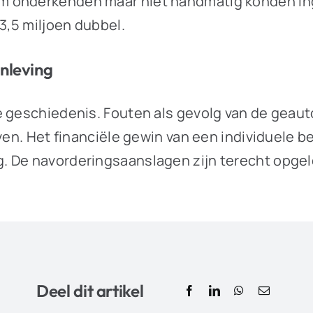
 onderkenden maar niet handmatig konden ingri
3,5 miljoen dubbel.
enleving
e geschiedenis. Fouten als gevolg van de geau
ven. Het financiële gewin van een individuele b
. De navorderingsaanslagen zijn terecht opgel
Deel dit artikel