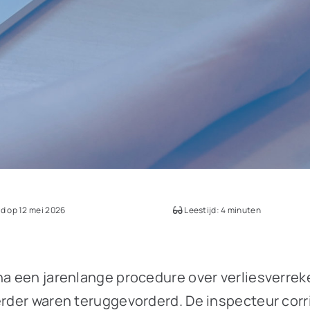
d op 12 mei 2026
Leestijd: 4 minuten
 na een jarenlange procedure over verliesverre
erder waren teruggevorderd. De inspecteur corr